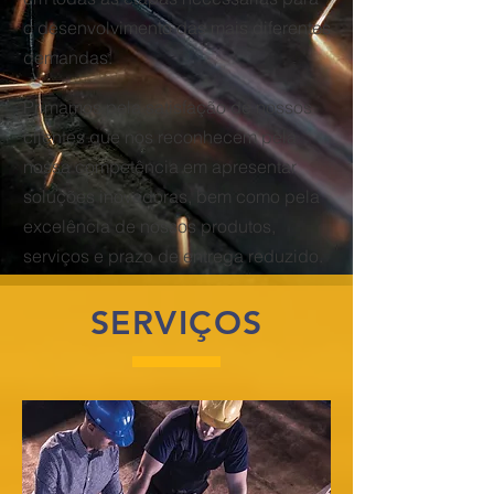
o desenvolvimento das mais diferentes
demandas.
Primamos pela satisfação de nossos
clientes que nos reconhecem pela
nossa competência em apresentar
soluções inovadoras, bem como pela
excelência de nossos produtos,
serviços e prazo de entrega reduzido.
SERVIÇOS