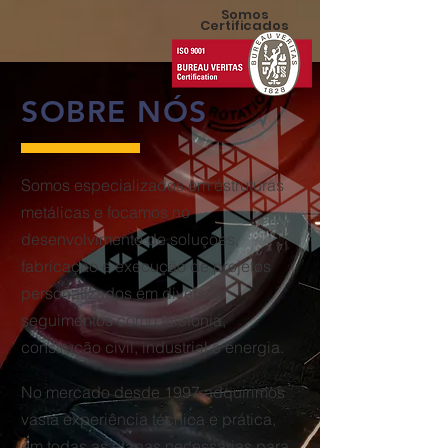
Somos
Certificados
SOBRE NÓS
Somos especializados em estruturas
metálicas e focamos no
desenvolvimento de soluções,
fabricação e execução de projetos
personalizados em diversos
seguimentos como telefonia,
construção civil, industrial e energia.
No mercado desde 1997 adquirimos
vasta experiência técnica e prática,
em todas as etapas necessárias para